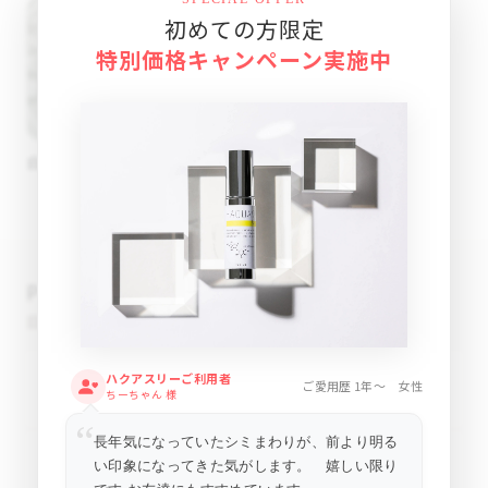
初めての方限定
特別価格キャンペーン実施中
酒類 ・
飲料
自然の恵みで生活にうるおいを。
PURPOSE
目的から探す
ハクアスリー
ご利用者
ご愛用歴 1年～ 女性
乾燥
シミ・
くすみ
ちーちゃん 様
“
長年気になっていたシミまわりが、前より明る
い印象になってきた気がします。 嬉しい限り
シワ
ハリ・
弾力不足