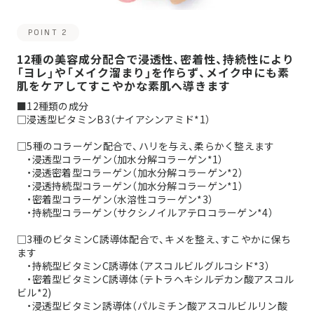
POINT 2
12種の美容成分配合で浸透性、密着性、持続性により
「ヨレ」や「メイク溜まり」を作らず、メイク中にも素
肌をケアしてすこやかな素肌へ導きます
■12種類の成分
□浸透型ビタミンB3（ナイアシンアミド*1）
□5種のコラーゲン配合で、ハリを与え、柔らかく整えます
・浸透型コラーゲン（加水分解コラーゲン*1）
・浸透密着型コラーゲン（加水分解コラーゲン*2）
・浸透持続型コラーゲン（加水分解コラーゲン*1）
・密着型コラーゲン（水溶性コラーゲン*3）
・持続型コラーゲン（サクシノイルアテロコラーゲン*4）
□3種のビタミンC誘導体配合で、キメを整え、すこやかに保ち
ます
・持続型ビタミンC誘導体（アスコルビルグルコシド*3）
・密着型ビタミンC誘導体（テトラヘキシルデカン酸アスコル
ビル*2)
・浸透型ビタミン誘導体（パルミチン酸アスコルビルリン酸