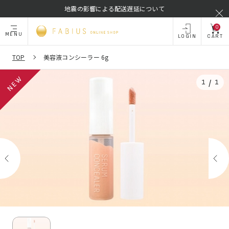
地震の影響による配送遅延について
0
MENU
LOGIN
CART
TOP
美容液コンシーラー 6g
/
1
1