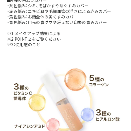
■4種の色ムラカバー
・茶色悩み：シミ、そばかすや茶ぐすみカバー
・赤み悩み：ニキビ跡や毛細血管の浮きによる赤みカバー
・黄色悩み：お顔全体の黄くすみカバー
・青色悩み：目元の青グマや冴えない印象の青みカバー
※1:メイクアップ効果による
※2:POINT２をご覧ください
※3：使用感のこと