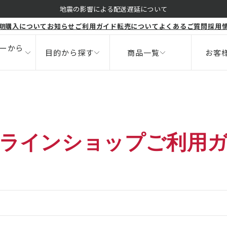
くすみ
地震の影響による配送遅延について
期購入について
お知らせ
ご利用ガイド
転売について
よくあるご質問
採用
ボディ
健康食品
ニキビ
サポート
ーから
目的から探す
商品一覧
お客
ラインショップご利用