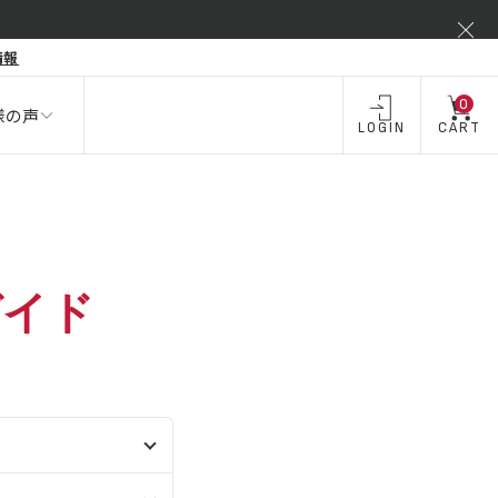
弾力不足
情報
酒類 ・
飲料・
飲料
お酒
0
様の声
LOGIN
CART
ガイド