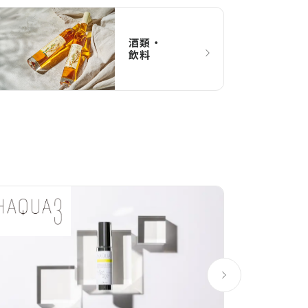
酒類 ・
飲料