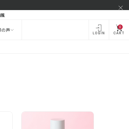
弾力不足
情報
酒類 ・
飲料・
飲料
お酒
0
様の声
LOGIN
CART