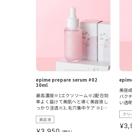
epime prepare serum #02
epim
30ml
美容
最高濃度※1エクソソーム※2配合効
バク
率よく届けて美肌へと導く美容液し
い透
っかり浸透※3、毛穴集中ケア ※1
epimeシリーズ内※2 ヒト脂肪由来
クリ
美容液
間葉系細胞エクソソーム ※3 角質層
¥3,
まで
¥3,950
(税込)