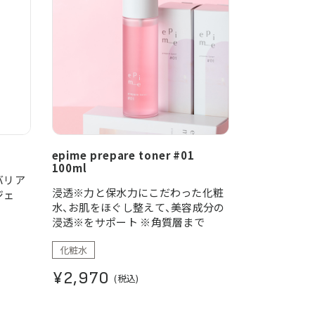
epime prepare toner #01
100ml
バリア
浸透※力と保水力にこだわった化粧
ジェ
水、お肌をほぐし整えて、美容成分の
浸透※をサポート ※角質層まで
・パッ
。
化粧水
¥2,970
(税込)