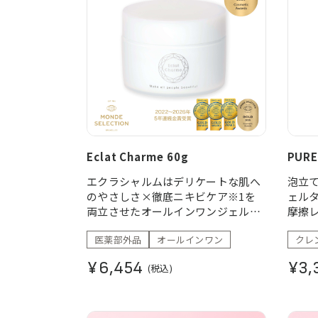
Eclat Charme 60g
PURE
エクラシャルムはデリケートな肌へ
泡立
のやさしさ×徹底ニキビケア※1を
ェル
両立させたオールインワンジェル。 2
摩擦
つの有効成分「トラネキサム酸」・「グ
めらか
医薬部外品
オールインワン
クレ
リチルリチン酸ジカリウム」により、
ニキビや肌荒れを防ぎなめらかな肌
¥6,454
¥3,
(税込)
に整えます。 また、粒子の大きさが違
う7種の保湿成分が内側※2と外側か
らアプローチ。 ※1ニキビ、肌荒れを
防ぐ ※2角質層まで