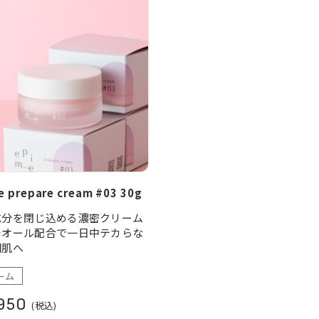
e prepare cream #03 30g
成分を閉じ込める濃密クリーム
チオール配合で一日中テカらな
明肌へ
ーム
950
(税込)