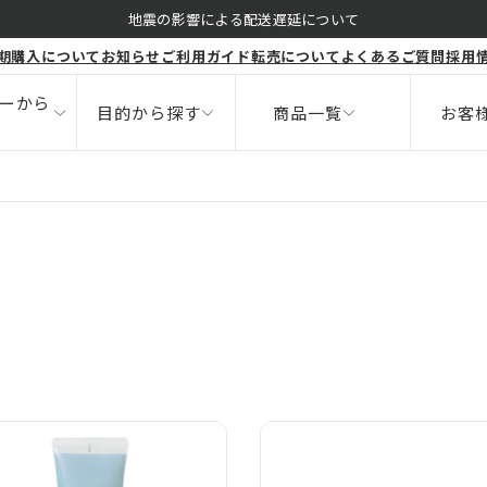
くすみ
地震の影響による配送遅延について
期購入について
お知らせ
ご利用ガイド
転売について
よくあるご質問
採用
ボディ
健康食品
ニキビ
サポート
ーから
目的から探す
商品一覧
お客