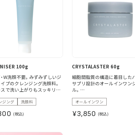
NISER 100g
CRYSTALASTER 60g
て・W洗顔不要。みずみずしいジ
細胞間脂質の構造に着目した
タイプのクレンジング洗顔料。
サプリ設計のオールインワン
レスで洗い上がりもスッキリな
ル。
に。
化粧水・美容液・乳液・クリーム
ンジング
洗顔料
オールインワン
クがこれ1つで叶うスキンケア
300
¥3,850
(税込)
(税込)