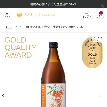
地震の影響による配送遅延について
0
MENU
LOGIN
CART
TOP
GOLDENSAJI 純正サジー果汁100％ 890ml /1本
/
1
9