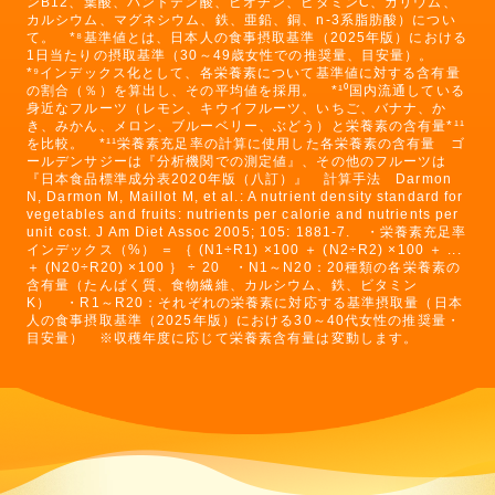
ンB12、葉酸、パントテン酸、ビオチン、ビタミンC、カリウム、
カルシウム、マグネシウム、鉄、亜鉛、銅、n-3系脂肪酸）につい
て。 *⁸基準値とは、日本人の食事摂取基準（2025年版）における
1日当たりの摂取基準（30～49歳女性での推奨量、目安量）。
*⁹インデックス化として、各栄養素について基準値に対する含有量
の割合（％）を算出し、その平均値を採用。 *¹⁰国内流通している
身近なフルーツ（レモン、キウイフルーツ、いちご、バナナ、か
き、みかん、メロン、ブルーベリー、ぶどう）と栄養素の含有量*¹¹
を比較。 *¹¹栄養素充足率の計算に使用した各栄養素の含有量 ゴ
ールデンサジーは『分析機関での測定値』、その他のフルーツは
『日本食品標準成分表2020年版（八訂）』 計算手法 Darmon
N, Darmon M, Maillot M, et al.: A nutrient density standard for
vegetables and fruits: nutrients per calorie and nutrients per
unit cost. J Am Diet Assoc 2005; 105: 1881-7. ・栄養素充足率
インデックス（%） ＝ ｛ (N1÷R1) ×100 ＋ (N2÷R2) ×100 ＋ ...
＋ (N20÷R20) ×100 ｝ ÷ 20 ・N1～N20：20種類の各栄養素の
含有量（たんぱく質、食物繊維、カルシウム、鉄、ビタミン
K） ・R1～R20：それぞれの栄養素に対応する基準摂取量（日本
人の食事摂取基準（2025年版）における30～40代女性の推奨量・
目安量） ※収穫年度に応じて栄養素含有量は変動します。