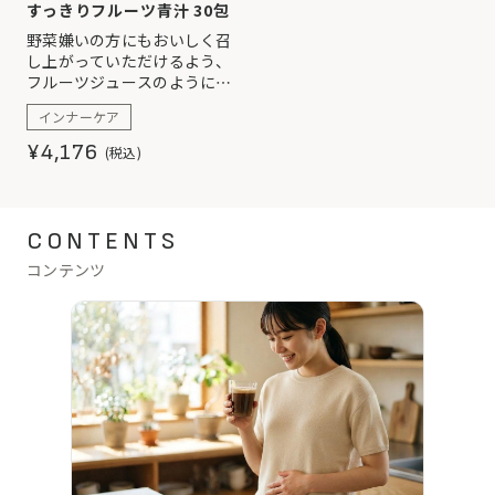
すっきりフルーツ青汁 30包
野菜嫌いの方にもおいしく召
し上がっていただけるよう、
フルーツジュースのようにす
っきり爽やかな味わいを実
インナーケア
現。 81種類の酵素に乳酸菌、
ビタミンＣ・プラセンタエキ
¥4,176
(税込)
ス・セラミドもプラスして、体
の中からキレイと健康を応援
します。
CONTENTS
コンテンツ