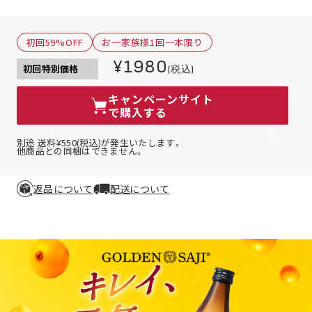
初回59%OFF
お一家族様1回一本限り
¥1980
初回特別価格
(税込)
キャンペーンサイト
で購入する
別途 送料¥550(税込)が発生いたします。
他商品との同梱はできません。
返品について
配送について