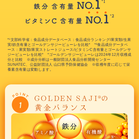
*¹文部科学省：食品成分データベース：食品成分ランキング/果実類/生果
実/鉄含有量とゴールデンサジーピューレを比較* *²食品成分データベ
ース：果実類/果実ストレートジュース/ビタミンC含有量とゴールデンサ
ジーピューレを比較* *ゴールデンサジーピューレは2024年12月収穫成
分と比較 ※成分分析は一般財団法人食品分析開発センター
SUNATEC、公益財団法人 山口県予防保健協会 ※収穫年度に応じて栄
養素含有量は変動します。