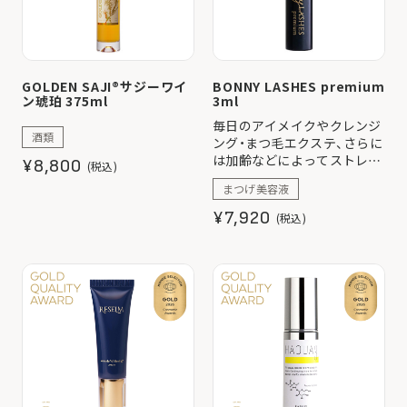
GOLDEN SAJI®サジーワイ
BONNY LASHES premium
ン琥珀 375ml
3ml
毎日のアイメイクやクレンジ
酒類
ング・まつ毛エクステ、さらに
は加齢などによってストレス
¥8,800
(税込)
やダメージを感じてしまった
まつげ美容液
まつ毛を優しくケア。
¥7,920
(税込)