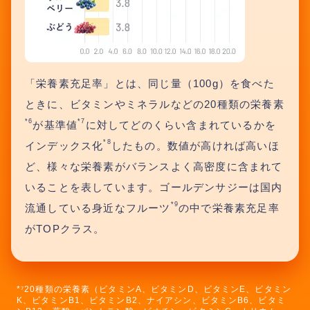
「栄養素充足率」とは、同じ量（100g）を食べた
ときに、ビタミンやミネラルなどの20種類の栄養素
*6
*7
が基準値
に対してどのくらい含まれているかを
*8
インデックス化
したもの。数値が高ければ高いほ
ど、様々な栄養素がバランスよく高密度に含まれて
いることを表しています。ゴールデンサジーは国内
*9
流通している身近なフルーツ
の中で栄養素充足率
がTOPクラス。
*⁷20種類の栄養素（ビタミンA、ビタミンD、ビタミンE、ビタミン
K、ビタミンB1、ビタミンB2、ナイアシン、ビタミンB6、ビタミ