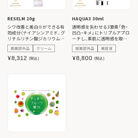
RESELM 20g
HAQUA3 30ml
シワ改善と美白※ができる有
透明感を失わせる3要素「色・
効成分（ナイアシンアミド、グ
凹凸・キメ」にトリプルアプロ
リチルリチン酸ジカリウム）
ーチし、素肌に透明感を取り
配合の美容クリームです。 ホ
戻す新発想の美白(*)美容液。
医薬部外品
クリーム
医薬部外品
美容液
ワイトフローラルのさりげな
(*)メラニンの生成を抑え、シ
い香りで気分もリフレッシ
ミ・そばかすを防ぐ
¥8,312
¥8,800
(税込)
(税込)
ュ。
※メラニンの生成を抑え、シ
ミ・そばかすを防ぐ