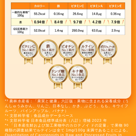
*³ 農林水産省：「果実と健康」六訂版：果物に含まれる栄養成分（う
んしゅうみかん、りんご、日本なし、かき、ぶどう、もも、キウイフ
ルーツ、パインアップル、バナナ）
*⁴ 文部科学省：食品成分データベース
*⁵ 文部科学省 日本食品標準成分表（八訂）増補 2023 年
*⁶ 「日本産生鮮および加工果物中のカロテノイ ドの定量」で果物 90
種類の調査結果でルテインは全て 1mg/100g 未満であることによる。
Quantitation of Carotenoids in Raw and Processed Fruits in