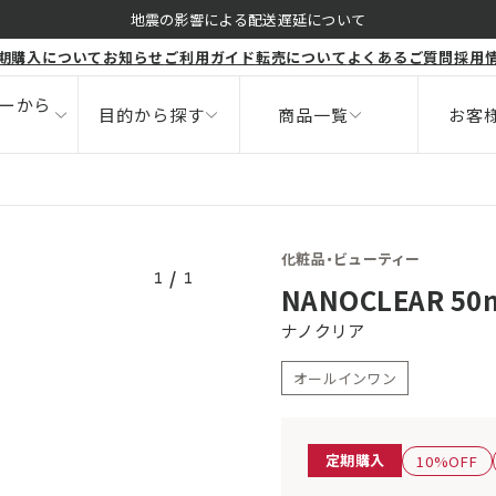
くすみ
地震の影響による配送遅延について
期購入について
お知らせ
ご利用ガイド
転売について
よくあるご質問
採用
ボディ
健康食品
ニキビ
サポート
ーから
目的から探す
商品一覧
お客
化粧品・
ビューティー
/
1
1
NANOCLEAR 50
ナノクリア
オールインワン
定期購入
10%OFF