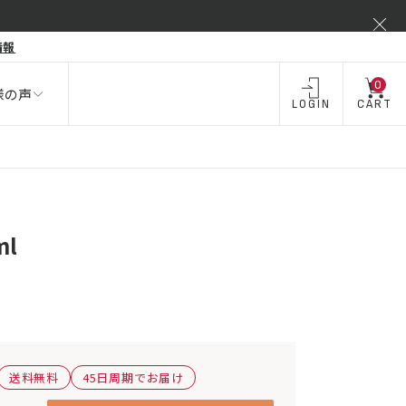
弾力不足
情報
酒類 ・
飲料・
飲料
お酒
0
様の声
LOGIN
CART
ml
送料無料
45日周期でお届け