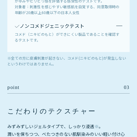
かゆみやヒリヒリ感を評価する感受性のテストです。
対象者：刺激性を感じやすい敏感肌を自覚する、同意取得時の
年齢が20歳以上60歳以下の日本人女性
ノンコメドジェニックテスト
コメド（ニキビのもと）ができにくい製品であることを確認す
るテストです。
※全ての方に皮膚刺激が起きない、コメド(ニキビのもと)が発生しない
というわけではありません。
point
03
こだわりのテクスチャー
みずみずしいジェルタイプで、しっかり浸透
※
。
潤いを保ちつつ、べたつきのない肌馴染みのいい軽い付け心