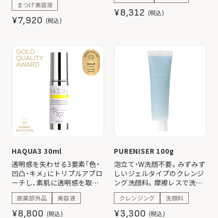
まつげ美容液
まつ毛を優しくケア。
い香りで気分もリフレッシ
¥8,312
(税込)
ュ。
¥7,920
(税込)
※メラニンの生成を抑え、シ
ミ・そばかすを防ぐ
HAQUA3 30ml
PURENISER 100g
透明感を失わせる3要素「色・
泡立て・W洗顔不要。みずみず
凹凸・キメ」にトリプルアプロ
しいジェルタイプのクレンジ
ーチし、素肌に透明感を取り
ング洗顔料。摩擦レスで洗い
戻す新発想の美白(*)美容液。
上がりもスッキリなめらか
医薬部外品
美容液
クレンジング
洗顔料
(*)メラニンの生成を抑え、シ
に。
ミ・そばかすを防ぐ
¥8,800
¥3,300
(税込)
(税込)