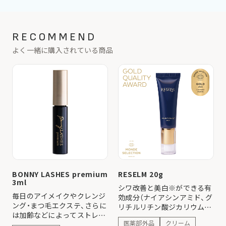
RECOMMEND
よく一緒に購入されている商品
BONNY LASHES premium
RESELM 20g
3ml
シワ改善と美白※ができる有
毎日のアイメイクやクレンジ
効成分（ナイアシンアミド、グ
ング・まつ毛エクステ、さらに
リチルリチン酸ジカリウム）
は加齢などによってストレス
配合の美容クリームです。 ホ
医薬部外品
クリーム
やダメージを感じてしまった
ワイトフローラルのさりげな