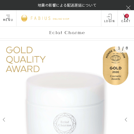
地震の影響による配送遅延について
0
MENU
LOGIN
CART
TOP
Eclat Charme 60g
/
1
8