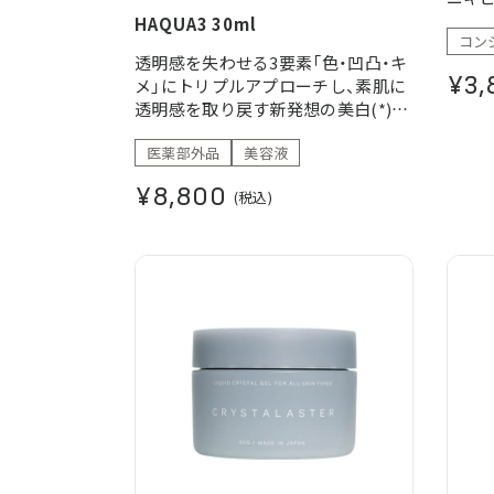
シワ
HAQUA3 30ml
コン
悩み
透明感を失わせる3要素「色・凹凸・キ
部位
¥3,
メ」にトリプルアプローチし、素肌に
悩み
透明感を取り戻す新発想の美白(*)美
容液。
医薬部外品
美容液
(*)メラニンの生成を抑え、シミ・そば
かすを防ぐ
¥8,800
(税込)