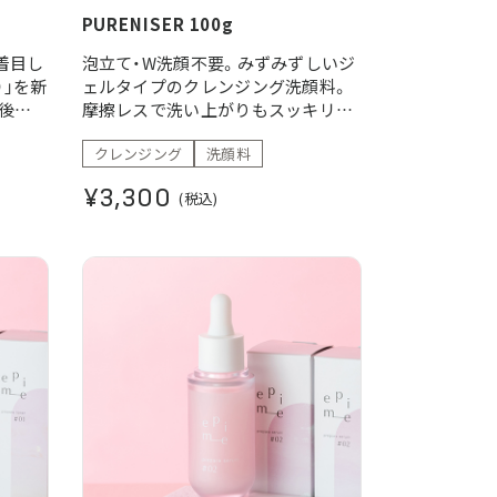
PURENISER 100g
に着目し
泡立て・W洗顔不要。みずみずしいジ
）」を新
ェルタイプのクレンジング洗顔料。
最後に
摩擦レスで洗い上がりもスッキリな
ケア
めらかに。
クレンジング
洗顔料
を底上
体
¥3,300
(税込)
ートマス
をネイ
ート
の比較