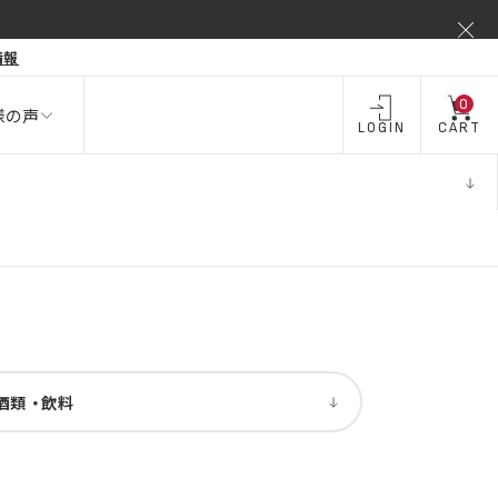
弾力不足
情報
酒類 ・
飲料・
飲料
お酒
0
様の声
LOGIN
CART
酒類 ・
飲料