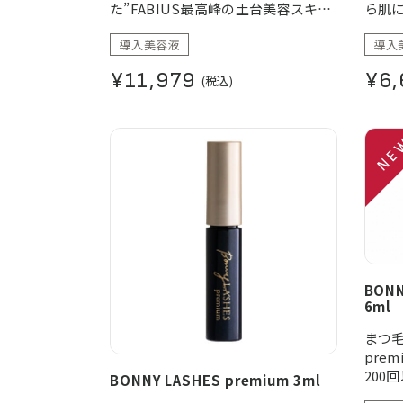
た”FABIUS最高峰の土台美容スキン
ら肌に
ケア”。
ケア
導入美容液
導入
と導
※1保
¥11,979
¥6,
(税込)
BON
6ml
まつ毛
pre
200
BONNY LASHES premium 3ml
方で「