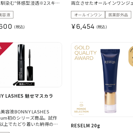
馴染む"体感型浸透※2スキン
両立させたオールインワンジェ
"が肌の土台を整え美しい素肌へ
つの有効成分「トラネキサム酸」
美容液
オールインワン
医薬部外品
きます。
リチルリチン酸ジカリウム」に
湿による ※2角質層まで
ニキビや肌荒れを防ぎなめら
600
¥6,454
(税込)
(税込)
に整えます。 また、粒子の大
う7種の保湿成分が内側※2と
らアプローチ。 ※1ニキビ、肌
防ぐ ※2角質層まで
NY LASHES 魅せマスカラ
美容液BONNY LASHES
mium初のシリーズ商品。 試作
回以上でたどり着いた納得の処
RESELM 20g
魅せ」と「まつ毛ケア」の両立