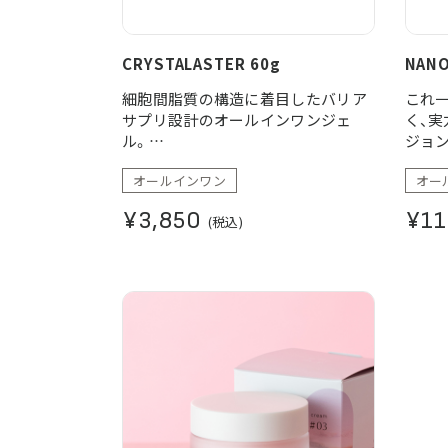
CRYSTALASTER 60g
NANO
細胞間脂質の構造に着目したバリア
これ一
サプリ設計のオールインワンジェ
く、
ル。
ジョ
化粧水・美容液・乳液・クリーム・パッ
オールインワン
オー
クがこれ1つで叶うスキンケア。
¥3,850
¥11
(税込)