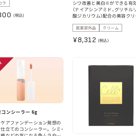
シワ改善と美白※ができる有
カラ
（ナイアシンアミド、グリチル
300
(税込)
酸ジカリウム）配合の美容クリ
す。 ホワイトフローラルのさ
医薬部外品
クリーム
い香りで気分もリフレッシュ
※メラニンの生成を抑え、シミ
¥8,312
(税込)
かすを防ぐ
コンシーラー 6g
ンケアファンデーション発想の
仕立てのコンシーラー。 シミ・
ビ痕などの気になる色ムラや、