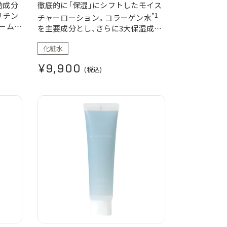
効成分
徹底的に「保湿」にシフトしたモイス
リチン
*1
チャーローション。コラーゲン水
ームで
を主要成分とし、さらに3大保湿成分
りげな
や保湿を支える整肌成分のヒト幹細
。
化粧水
*2
*3
胞培養上清液
、ビタミンC
なども
・そば
配合した、まさに美容液レベルの贅
¥9,900
(税込)
沢な化粧水。
＊1 加水分解コラーゲンエキス（保湿成分、
魚由来）、アルギニン、酸化銀、フィチン酸
（品質保持剤）＊2 ヒト脂肪間質細胞順化培
養液（整肌成分）＊3 パルミチン酸アスコル
ビルリン酸３Ｎａ（皮膚コンディショニン
グ成分）