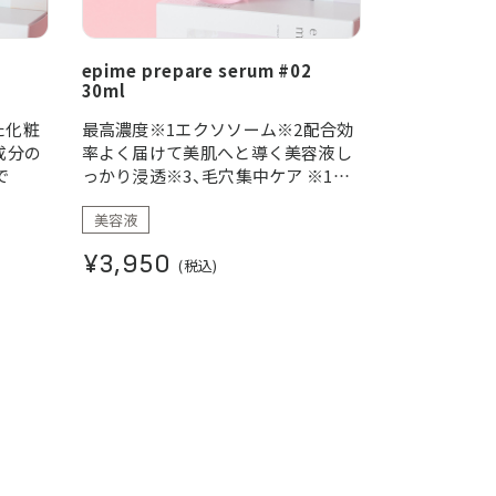
epime prepare serum #02
30ml
た化粧
最高濃度※1エクソソーム※2配合効
成分の
率よく届けて美肌へと導く美容液し
で
っかり浸透※3、毛穴集中ケア ※1
epimeシリーズ内※2 ヒト脂肪由来
美容液
間葉系細胞エクソソーム ※3 角質層
まで
¥3,950
(税込)