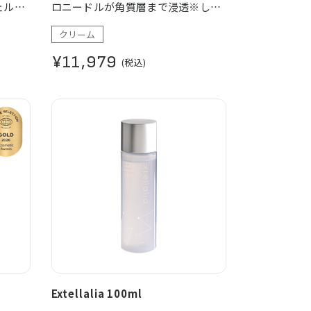
ル。 2
ロニードルが角質層まで浸透※し、
・「グ
ゆっくりと放出する為、直接届ける
クリーム
より、
ことができます。 浸透※技術で肌の
かな肌
角質層まで保湿成分をダイレクトに
¥11,979
(税込)
きさが違
届けてくれます。
外側か
※角質層まで
荒れを
Extellalia 100ml