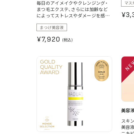
毎日のアイメイクやクレンジング・
マス
を。
まつ毛エクステ、さらには加齢など
¥3,
によってストレスやダメージを感じ
てしまったまつ毛を優しくケア。
まつげ美容液
¥7,920
(税込)
美容液
スキ
美容液
ニキ