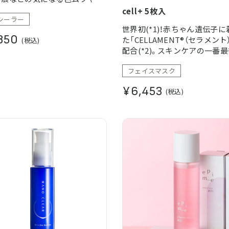
や毛穴などの凹凸を隠しながら
cell+ 5枚入
シーラー
が気になりやすい乾燥・粉浮き
世界初(*1)！赤ちゃん遺伝子
にうるおいを与え、素肌ケアと
850
た「CELLAMENT®（セラメント
(税込)
隠しを叶えます。
配合(*2)。スキンケアの一番
お使いいただくことで、スキン
フェイスマスク
成分を角質層へ押し込む機能
げし、"より贅沢なスキンケア
¥6,453
(税込)
感”を叶える新発想(*3)のシ
ク。
*1:CELLAMENT®配合美容液
チャーレース®に含侵させたシ
マスクとして
*2:当社従来品「Regaxia」と
*3:ファビウスとして