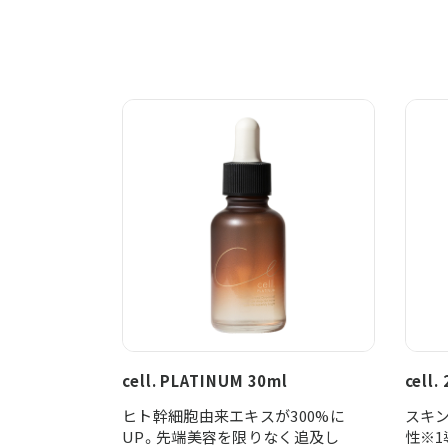
cell. PLATINUM 30ml
cell.
ヒト幹細胞由来エキスが300%に
スキ
UP。先端美容を限りなく追及し
性※1