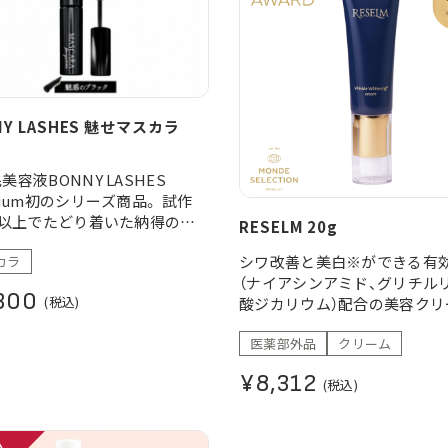
NY LASHES 魅せマスカラ
美容液BONNY LASHES
mium初のシリーズ商品。 試作
回以上でたどり着いた納得の処
RESELM 20g
魅せ」と「まつ毛ケア」の両立
シワ改善と美白※ができる有
カラ
（ナイアシンアミド、グリチル
300
(税込)
酸ジカリウム）配合の美容クリ
す。 ホワイトフローラルのさ
医薬部外品
クリーム
い香りで気分もリフレッシュ
※メラニンの生成を抑え、シミ
¥8,312
(税込)
かすを防ぐ