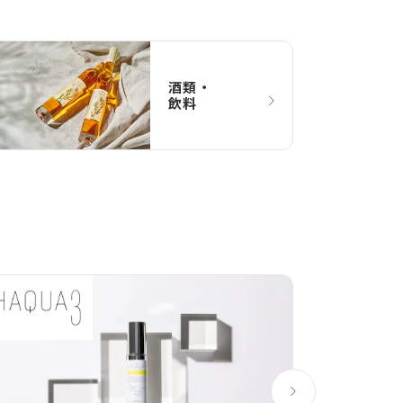
酒類 ・
飲料