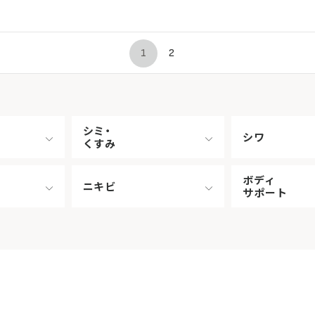
1
2
シミ・
シワ
くすみ
ボディ
ニキビ
サポート