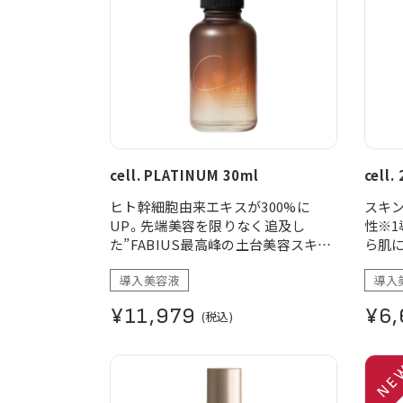
cell. PLATINUM 30ml
cell.
ヒト幹細胞由来エキスが300%に
スキ
UP。先端美容を限りなく追及し
性※1
た”FABIUS最高峰の土台美容スキン
ら肌に
ケア”。
ケア
導入美容液
導入
と導
※1保
¥11,979
¥6,
(税込)