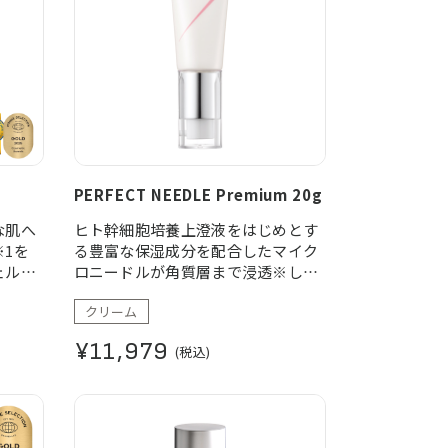
PERFECT NEEDLE Premium 20g
な肌へ
ヒト幹細胞培養上澄液をはじめとす
1を
る豊富な保湿成分を配合したマイク
ル。 2
ロニードルが角質層まで浸透※し、
・「グ
ゆっくりと放出する為、直接届ける
クリーム
より、
ことができます。 浸透※技術で肌の
かな肌
角質層まで保湿成分をダイレクトに
¥11,979
(税込)
きさが違
届けてくれます。
外側か
※角質層まで
荒れを