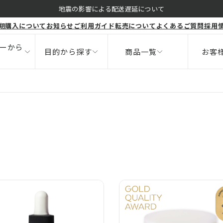
くすみ
地震の影響による配送遅延について
期購入について
お知らせ
ご利用ガイド
転売について
よくあるご質問
採用
ボディ
健康食品
ニキビ
サポート
ーから
目的から探す
商品一覧
お客