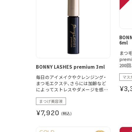
BON
6ml
まつ毛
pre
200
BONNY LASHES premium 3ml
方で「
毎日のアイメイクやクレンジング・
マス
を。
まつ毛エクステ、さらには加齢など
¥3,
によってストレスやダメージを感じ
てしまったまつ毛を優しくケア。
まつげ美容液
¥7,920
(税込)