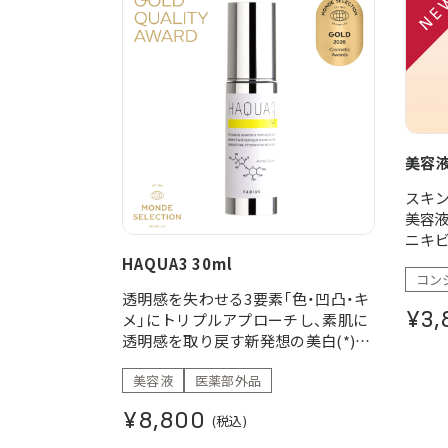
美容液
スキ
美容液
ニキ
シワ
HAQUA3 30ml
コン
悩み
透明感を失わせる3要素「色・凹凸・キ
部位
¥3,
メ」にトリプルアプローチし、素肌に
悩み
透明感を取り戻す新発想の美白(*)美
容液。
美容液
医薬部外品
(*)メラニンの生成を抑え、シミ・そば
かすを防ぐ
¥8,800
(税込)