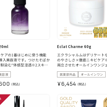
 20ml
Eclat Charme 60g
ンケアの1番はじめに使う機能
エクラシャルムはデリケート
導入美容液です。 つけたそばか
のやさしさ×徹底ニキビケア※
馴染む"体感型浸透※2スキン
両立させたオールインワンジェ
"が肌の土台を整え美しい素肌へ
つの有効成分「トラネキサム酸」
美容液
医薬部外品
オールインワン
きます。
リチルリチン酸ジカリウム」に
湿による ※2角質層まで
ニキビや肌荒れを防ぎなめら
600
¥6,454
(税込)
(税込)
に整えます。 また、粒子の大
う7種の保湿成分が内側※2と
らアプローチ。 ※1ニキビ、肌
防ぐ ※2角質層まで