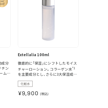
Extellalia 100ml
効成分
徹底的に「保湿」にシフトしたモイス
リチン
*1
チャーローション。コラーゲン水
ームで
を主要成分とし、さらに3大保湿成分
りげな
や保湿を支える整肌成分のヒト幹細
。
化粧水
*2
*3
胞培養上清液
、ビタミンC
なども
・そば
配合した、まさに美容液レベルの贅
¥9,900
(税込)
沢な化粧水。
＊1 加水分解コラーゲンエキス（保湿成分、