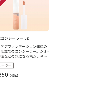
コンシーラー 6g
ンケアファンデーション発想の
仕立てのコンシーラー。 シミ・
ビ痕などの気になる色ムラや、
や毛穴などの凹凸を隠しながら
シーラー
が気になりやすい乾燥・粉浮き
にうるおいを与え、素肌ケアと
850
(税込)
隠しを叶えます。