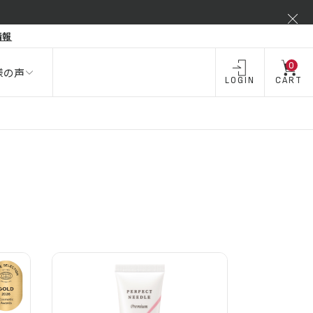
弾力不足
情報
酒類 ・
飲料・
飲料
お酒
0
様の声
LOGIN
CART