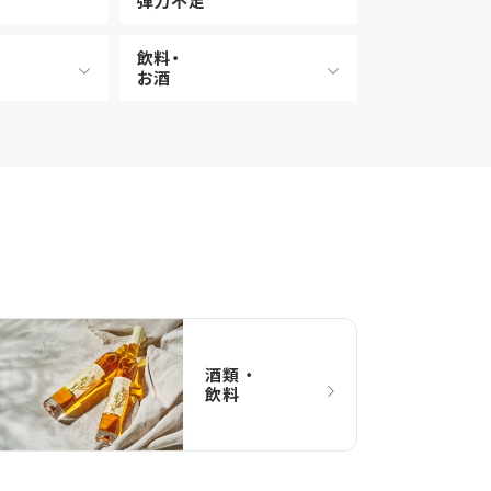
弾力不足
飲料・
お酒
酒類 ・
飲料