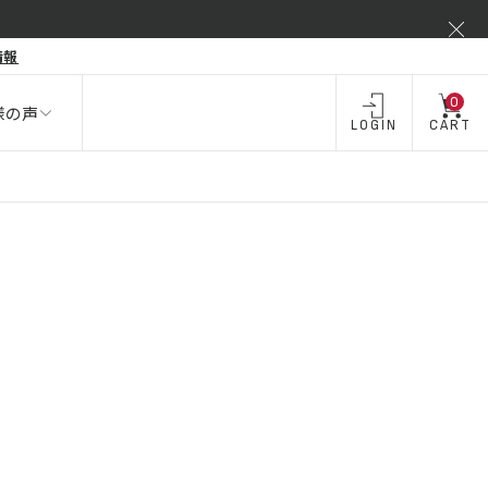
弾力不足
情報
酒類 ・
飲料・
飲料
お酒
0
様の声
LOGIN
CART