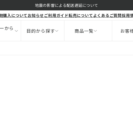
くすみ
地震の影響による配送遅延について
期購入について
お知らせ
ご利用ガイド
転売について
よくあるご質問
採用
ボディ
健康食品
ニキビ
サポート
ーから
目的から探す
商品一覧
お客