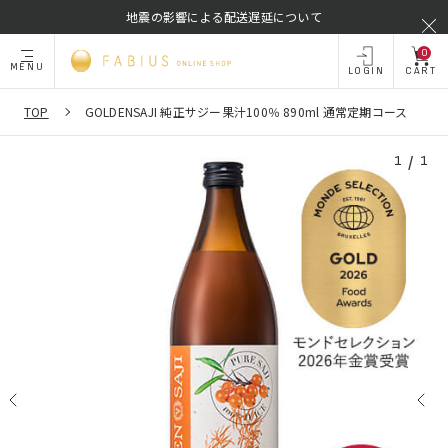
地震の影響による配送遅延について
0
MENU
LOGIN
CART
TOP
GOLDENSAJI 純正サジー果汁100％ 890ml 通常定期コース
/
1
1