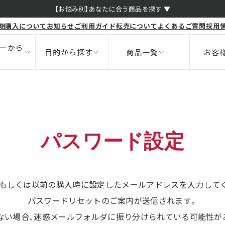
くすみ
【お悩み別】あなたに合う商品を探す ▼
期購入について
お知らせ
ご利用ガイド
転売について
よくあるご質問
採用
ボディ
健康食品
ニキビ
サポート
ーから
目的から探す
商品一覧
お客
パスワード設定
もしくは以前の購入時に設定したメールアドレスを入力して
パスワードリセットのご案内が送信されます。
ない場合、迷惑メールフォルダに振り分けられている可能性が