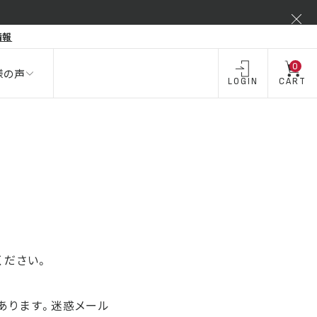
弾力不足
情報
酒類 ・
飲料・
飲料
お酒
0
様の声
LOGIN
CART
ください。
あります。迷惑メール