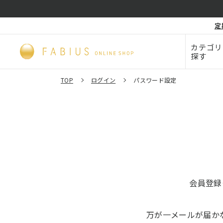
化粧品・
定
毛穴
ビューティー
カテゴリ
探す
TOP
ログイン
パスワード設定
会員登録
万が一メールが届か