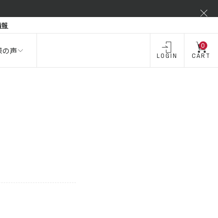
弾力不足
情報
酒類 ・
飲料・
飲料
お酒
0
様の声
LOGIN
CART