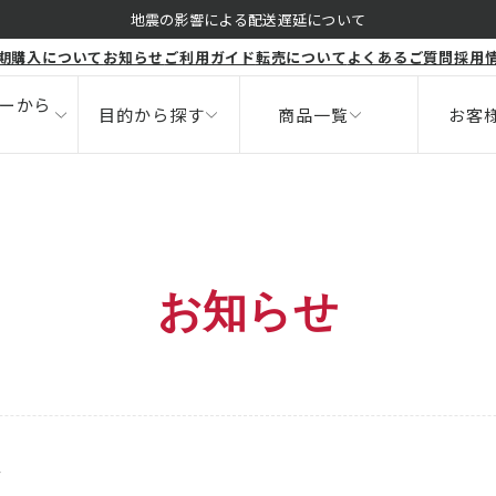
くすみ
地震の影響による配送遅延について
期購入について
お知らせ
ご利用ガイド
転売について
よくあるご質問
採用
ボディ
健康食品
ニキビ
サポート
ーから
目的から探す
商品一覧
お客
お知らせ
せ