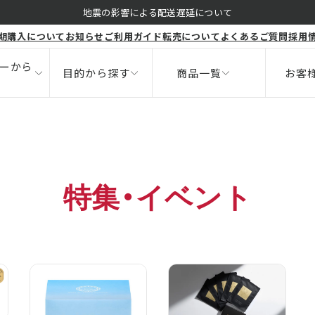
くすみ
地震の影響による配送遅延について
期購入について
お知らせ
ご利用ガイド
転売について
よくあるご質問
採用
ボディ
健康食品
ニキビ
サポート
ーから
目的から探す
商品一覧
お客
特集・イベント