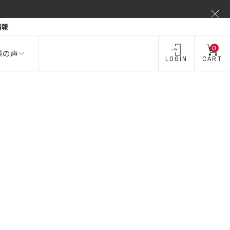
弾力不足
情報
酒類 ・
飲料・
飲料
お酒
0
様の声
LOGIN
CART