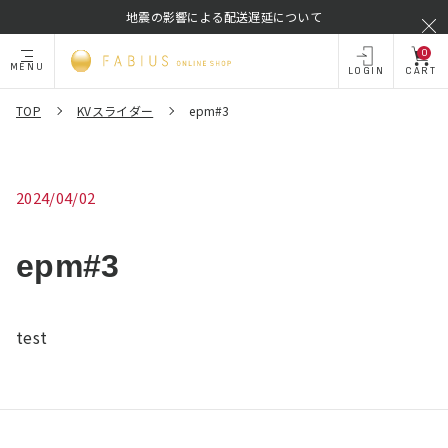
地震の影響による配送遅延について
0
MENU
LOGIN
CART
TOP
KVスライダー
epm#3
2024/04/02
epm#3
test