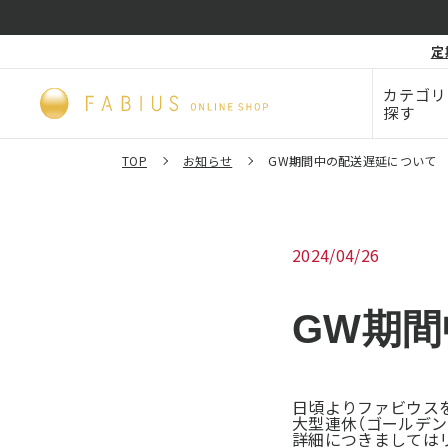
化粧品・
定
毛穴
ビューティー
カテゴリ
探す
TOP
お知らせ
GW期間中の配送遅延について
2024/04/26
GW期
日頃よりファビウス
大型連休（ゴールデ
詳細につきましては