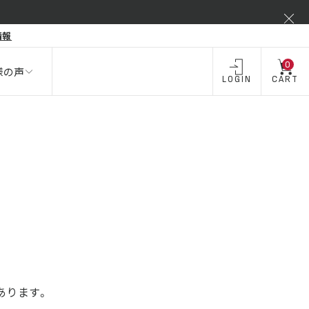
弾力不足
情報
酒類 ・
飲料・
飲料
お酒
0
様の声
LOGIN
CART
あります。