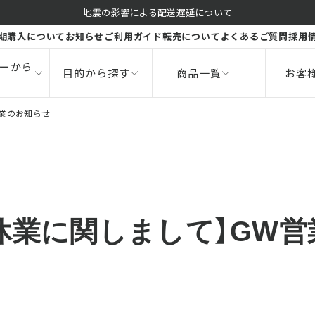
くすみ
地震の影響による配送遅延について
期購入について
お知らせ
ご利用ガイド
転売について
よくあるご質問
採用
ボディ
健康食品
ニキビ
サポート
ーから
目的から探す
商品一覧
お客
営業のお知らせ
休業に関しまして】GW