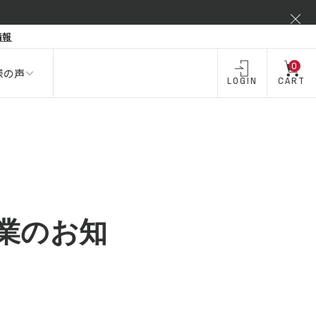
弾力不足
情報
酒類 ・
飲料・
飲料
お酒
0
様の声
LOGIN
CART
営業のお知