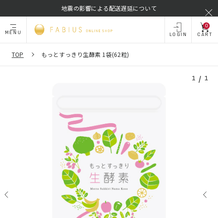
地震の影響による配送遅延について
0
MENU
LOGIN
CART
TOP
もっとすっきり生酵素 1袋(62粒)
/
1
1