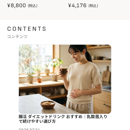
ミ・そばかすを防ぐ
ビタミンＣ・プラセンタエキ
¥8,800
¥4,176
(税込)
(税込)
ス・セラミドもプラスして、体
の中からキレイと健康を応援
します。
CONTENTS
コンテンツ
腸活 ダイエットドリンク おすすめ｜乳酸菌入り
で続けやすい選び方
2026.07.31