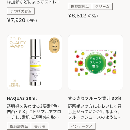
は加齢などによってストレス
配合の美容クリームです。 ホ
医薬部外品
クリーム
やダメージを感じてしまった
ワイトフローラルのさりげな
まつげ美容液
まつ毛を優しくケア。
い香りで気分もリフレッシ
¥8,312
(税込)
ュ。
¥7,920
(税込)
※メラニンの生成を抑え、シ
ミ・そばかすを防ぐ
HAQUA3 30ml
すっきりフルーツ青汁 30包
透明感を失わせる3要素「色・
野菜嫌いの方にもおいしく召
凹凸・キメ」にトリプルアプロ
し上がっていただけるよう、
ーチし、素肌に透明感を取り
フルーツジュースのようにす
戻す新発想の美白(*)美容液。
っきり爽やかな味わいを実
医薬部外品
美容液
インナーケア
(*)メラニンの生成を抑え、シ
現。 81種類の酵素に乳酸菌、