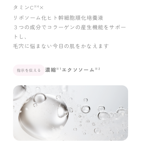
タミンC
×
※4
リポソーム化ヒト幹細胞順化培養液
３つの成分でコラーゲンの産生機能をサポー
トし、
毛穴に悩まない今日の肌をかなえます
濃縮
エクソソーム
※1
※2
指示を伝える