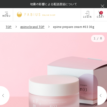
地震の影響による配送遅延について
0
MENU
LOGIN
CART
TOP
epime brand TOP
epime prepare cream #03 30g
/
1
8