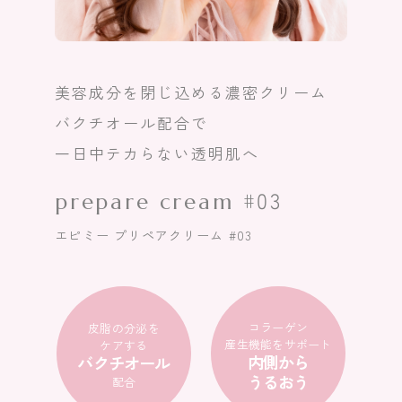
美容成分を閉じ込める濃密クリーム
バクチオール配合で
一日中テカらない透明肌へ
prepare cream #03
エピミー プリペアクリーム #03
コラーゲン
皮脂の分泌を
産生機能をサポート
ケアする
内側から
バクチオール
うるおう
配合