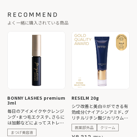
RECOMMEND
よく一緒に購入されている商品
BONNY LASHES premium
RESELM 20g
3ml
シワ改善と美白※ができる有
毎日のアイメイクやクレンジ
効成分（ナイアシンアミド、グ
ング・まつ毛エクステ、さらに
リチルリチン酸ジカリウム）
は加齢などによってストレス
配合の美容クリームです。 ホ
医薬部外品
クリーム
やダメージを感じてしまった
ワイトフローラルのさりげな
まつげ美容液
まつ毛を優しくケア。
い香りで気分もリフレッシ