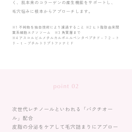
く、肌本来のコラーゲンの産生機能をサポートし、
毛穴悩みに根本からアプローチします。
※1 不純物を独自技術により濾過すること ※2 ヒト脂肪由来間
葉系細胞エクソソーム ※3 角質層まで
※4 アスコルビルメチルカルボニルペンタペプチド－７２－ト
リ－ｔ－ブチルトリプトファナミド
次世代レチノールといわれる「バクチオー
ル」配合
皮脂の分泌をケアして毛穴詰まりにアプロー