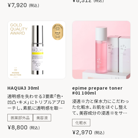
¥8,312
(税込)
ュ。
¥7,920
(税込)
※メラニンの生成を抑え、シ
ミ・そばかすを防ぐ
HAQUA3 30ml
epime prepare toner
#01 100ml
透明感を失わせる3要素「色・
浸透※力と保水力にこだわっ
凹凸・キメ」にトリプルアプロ
た化粧水、お肌をほぐし整え
ーチし、素肌に透明感を取り
て、美容成分の浸透※をサポ
戻す新発想の美白(*)美容液。
医薬部外品
美容液
ート ※角質層まで
(*)メラニンの生成を抑え、シ
化粧水
ミ・そばかすを防ぐ
¥8,800
(税込)
¥2,970
(税込)