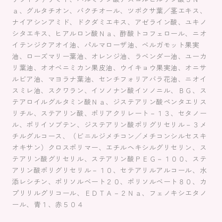
ａ、グルタチオン、バクチオール、ツボクサ葉／茎エキス、
ナイアシンアミド、ドクダミエキス、アゼライン酸、ユキノ
シタエキス、ヒアルロン酸Ｎａ、酢酸トコフェロール、ニオ
イテンジクアオイ油、パルマローザ油、ベルガモット果実
油、ローズマリー葉油、オレンジ油、ラベンダー油、ユーカ
リ葉油、オオベニミカン果皮油、ウイキョウ果実油、オニサ
ルビア油、マヨラナ葉油、センチフォリアバラ花油、ニオイ
スミレ油、スクワラン、イソノナン酸イソノニル、ＢＧ、ス
テアロイルグルタミン酸Ｎａ、ジステアリン酸ペンタエリス
リチル、ステアリン酸、ポリアクリレート－１３、セタノー
ル、ポリイソブテン、ジステアリン酸ポリグリセリル－３メ
チルグルコース、（ビニルジメチコン／メチコンシルセスキ
オキサン）クロスポリマー、エチルヘキシルグリセリン、ス
テアリン酸グリセリル、ステアリン酸ＰＥＧ－１００、ステ
アリン酸ポリグリセリル－１０、セテアリルアルコール、水
添レシチン、ポリソルベート２０、ポリソルベート８０、カ
プリリルグリコール、ＥＤＴＡ－２Ｎａ、フェノキシエタノ
ール、青１、赤５０４