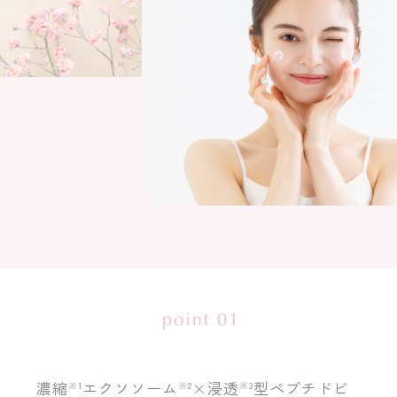
濃縮
エクソソーム
×浸透
型ペプチドビ
※1
※2
※3