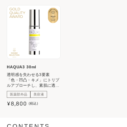
ミ・そばかすを防ぐ
HAQUA3 30ml
透明感を失わせる3要素
「色・凹凸・キメ」にトリプ
ルアプローチし、素肌に透明
感を取り戻す新発想の美白(*)
医薬部外品
美容液
美容液。
(*)メラニンの生成を抑え、シ
¥8,800
(税込)
ミ・そばかすを防ぐ
CONTENTS