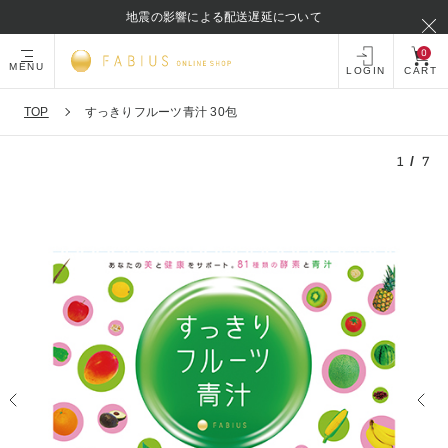
地震の影響による配送遅延について
0
MENU
LOGIN
CART
TOP
すっきりフルーツ青汁 30包
1
/
7