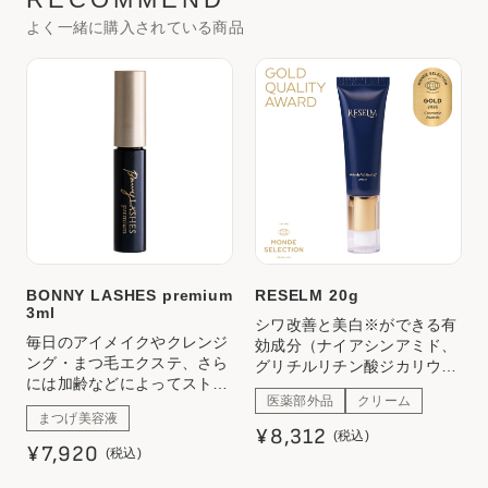
よく一緒に購入されている商品
BONNY LASHES premium
RESELM 20g
3ml
シワ改善と美白※ができる有
毎日のアイメイクやクレンジ
効成分（ナイアシンアミド、
ング・まつ毛エクステ、さら
グリチルリチン酸ジカリウ
には加齢などによってストレ
ム）配合の美容クリームで
医薬部外品
クリーム
スやダメージを感じてしまっ
す。 ホワイトフローラルのさ
まつげ美容液
たまつ毛を優しくケア。
りげない香りで気分もリフレ
¥8,312
(税込)
ッシュ。
¥7,920
(税込)
※メラニンの生成を抑え、シ